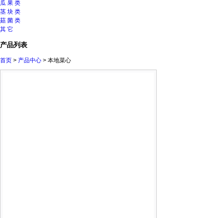
瓜 果 类
茎 块 类
菇 菌 类
其 它
产品列表
首页
>
产品中心
> 本地菜心