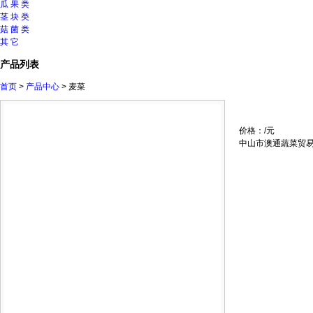
瓜 果 类
茎 块 类
菇 菌 类
其 它
产品列表
首页
>
产品中心
> 麦菜
价格：/元
中山市澳通蔬菜贸