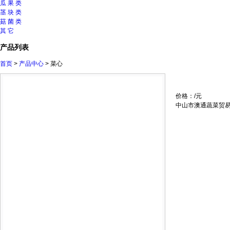
瓜 果 类
茎 块 类
菇 菌 类
其 它
产品列表
首页
>
产品中心
> 菜心
价格：/元
中山市澳通蔬菜贸